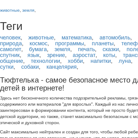
животные
,
земля
,
Теги
человек
,
животные
,
математика
,
автомобиль
,
природа
,
космос
,
программы
,
планеты
,
телеф
самолет
,
бумага
,
земля
,
печать
,
сказки
,
пол
спутник
,
язык
,
зрение
,
аэростат
,
коты
,
транс
общение
,
технологии
,
хобби
,
напитки
,
луна
сутки
,
собаки
,
канцелярия
,
Тюфтелька - самое безопасное место д
детей в интернете!
Здесь нет бесконечного количества подозрительной рекламы, гряз
содержимого или материалов "для взрослых". Каждый из нас лично
заинтересован в формировании контента, который не просто буде
детской аудитории, но также, станет максимально безопасным с м
этической и духовной сторон.
Сайт максимально нейтрален и создан для того, чтобы любой ребе
только развлечься или отдохнуть, но и узнать что-то новое, получи