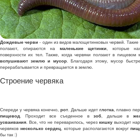
Дождевые черви
- один из видов малощетинковых червей. Такие 
ползают, опираются на
маленькие щетинки
, которые на
поверхности их тел. Также, когда червяки ползают в пищевом 
вспушивают землю и мусор
. Благодаря этому, мусор быстре
перерабатывается и превращается в землю.
Строение червяка
Спереди у червяка конечно,
рот
. Дальше идет
глотка
, плавно пе
пищевод
. Проходит все съеденное в
зоб
, дальше в
же
усваивания
. Все, что не переварилось, через
кишку
выходит нару
червяков
несколько сердец
, которые располагаются вокруг
пищ
бы так :)