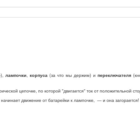
е),
лампочки
,
корпуса
(за что мы держим) и
переключателя
(кн
рической цепочке, по которой "двигается" ток от положительной ст
 начинает движение от батарейки к лампочке, — и она загорается!