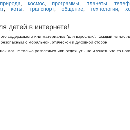
природа
,
космос
,
программы
,
планеты
,
телеф
ат
,
коты
,
транспорт
,
общение
,
технологии
,
х
я детей в интернете!
ного содержимого или материалов "для взрослых". Каждый из нас 
 безопасным с моральной, этической и духовной сторон.
к мог не только развлечься или отдохнуть, но и узнать что-то ново