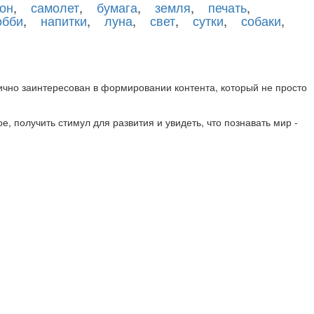
он
,
самолет
,
бумага
,
земля
,
печать
,
обби
,
напитки
,
луна
,
свет
,
сутки
,
собаки
,
лично заинтересован в формировании контента, который не просто
е, получить стимул для развития и увидеть, что познавать мир -