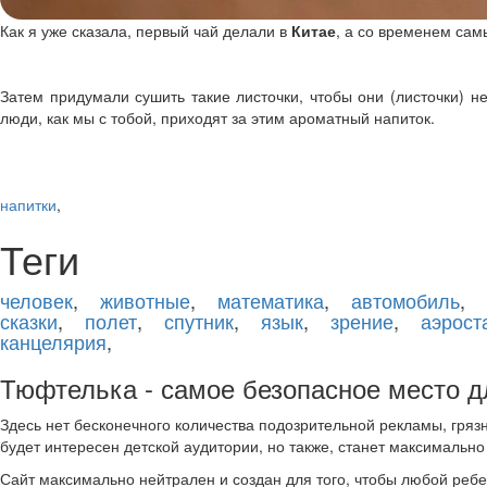
Как я уже сказала, первый чай делали в
Китае
, а со временем са
Затем придумали сушить такие листочки, чтобы они (листочки) не
люди, как мы с тобой, приходят за этим ароматный напиток.
напитки
,
Теги
человек
,
животные
,
математика
,
автомобиль
,
сказки
,
полет
,
спутник
,
язык
,
зрение
,
аэрост
канцелярия
,
Тюфтелька - самое безопасное место дл
Здесь нет бесконечного количества подозрительной рекламы, гряз
будет интересен детской аудитории, но также, станет максимально
Сайт максимально нейтрален и создан для того, чтобы любой ребено