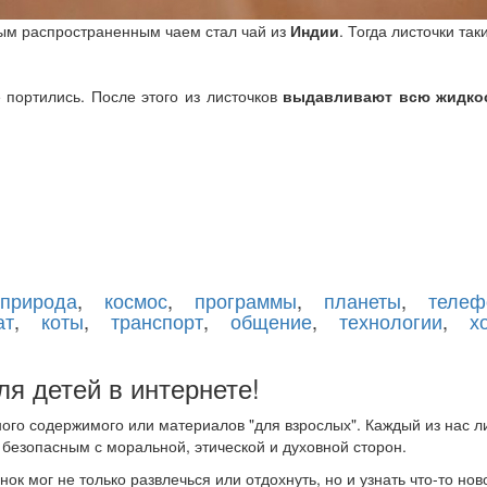
мым распространенным чаем стал чай из
Индии
. Тогда листочки та
 портились. После этого из листочков
выдавливают всю жидкос
природа
,
космос
,
программы
,
планеты
,
телеф
ат
,
коты
,
транспорт
,
общение
,
технологии
,
х
я детей в интернете!
ного содержимого или материалов "для взрослых". Каждый из нас 
 безопасным с моральной, этической и духовной сторон.
к мог не только развлечься или отдохнуть, но и узнать что-то ново