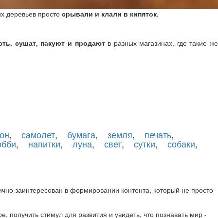
ких деревьев просто
срывали и клали в кипяток
.
ть, сушат, пакуют и продают
в разных магазинах, где такие ж
он
,
самолет
,
бумага
,
земля
,
печать
,
обби
,
напитки
,
луна
,
свет
,
сутки
,
собаки
,
лично заинтересован в формировании контента, который не просто
е, получить стимул для развития и увидеть, что познавать мир -