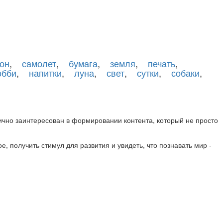
он
,
самолет
,
бумага
,
земля
,
печать
,
обби
,
напитки
,
луна
,
свет
,
сутки
,
собаки
,
лично заинтересован в формировании контента, который не просто
е, получить стимул для развития и увидеть, что познавать мир -