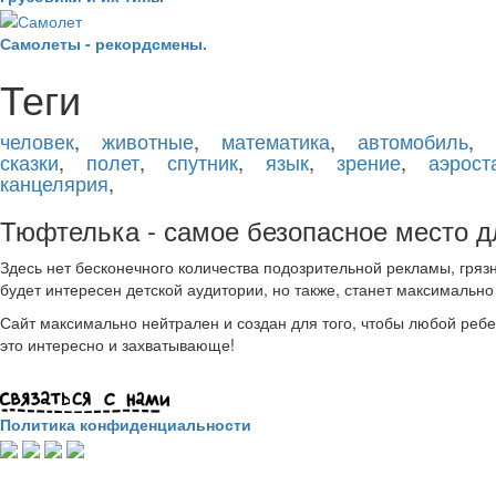
Самолеты - рекордсмены.
Теги
человек
,
животные
,
математика
,
автомобиль
,
сказки
,
полет
,
спутник
,
язык
,
зрение
,
аэрост
канцелярия
,
Тюфтелька - самое безопасное место дл
Здесь нет бесконечного количества подозрительной рекламы, гряз
будет интересен детской аудитории, но также, станет максимально
Сайт максимально нейтрален и создан для того, чтобы любой ребено
это интересно и захватывающе!
Политика конфиденциальности