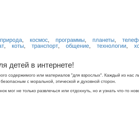
природа
,
космос
,
программы
,
планеты
,
телеф
ат
,
коты
,
транспорт
,
общение
,
технологии
,
х
я детей в интернете!
ного содержимого или материалов "для взрослых". Каждый из нас 
 безопасным с моральной, этической и духовной сторон.
к мог не только развлечься или отдохнуть, но и узнать что-то ново