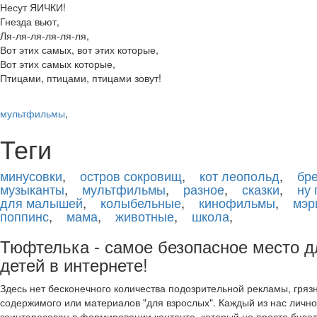
Несут ЯИЧКИ!
Гнезда вьют,
Ля-ля-ля-ля-ля-ля,
Вот этих самых, вот этих которые,
Вот этих самых которые,
Птицами, птицами, птицами зовут!
мультфильмы
,
Теги
минусовки
,
остров сокровищ
,
кот леопольд
,
бр
музыканты
,
мультфильмы
,
разное
,
сказки
,
ну 
для малышей
,
колыбельные
,
кинофильмы
,
мэр
поппинс
,
мама
,
животные
,
школа
,
Тюфтелька - самое безопасное место д
детей в интернете!
Здесь нет бесконечного количества подозрительной рекламы, гряз
содержимого или материалов "для взрослых". Каждый из нас лично
заинтересован в формировании контента, который не просто буде