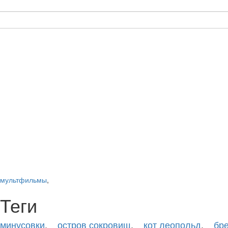
мультфильмы
,
Теги
минусовки
,
остров сокровищ
,
кот леопольд
,
бр