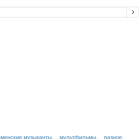
еменские музыканты
,
мультфильмы
,
разное
,