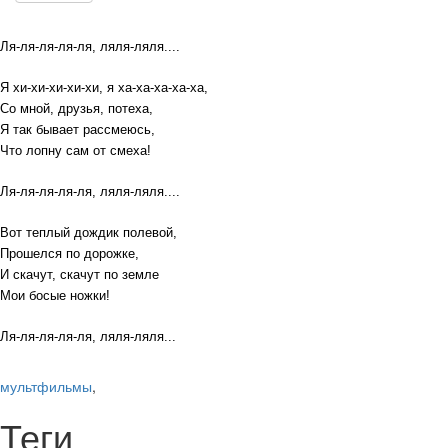
Ля-ля-ля-ля-ля, ляля-ляля....
Я хи-хи-хи-хи-хи, я ха-ха-ха-ха-ха,
Со мной, друзья, потеха,
Я так бывает рассмеюсь,
Что лопну сам от смеха!
Ля-ля-ля-ля-ля, ляля-ляля....
Вот теплый дождик полевой,
Прошелся по дорожке,
И скачут, скачут по земле
Мои босые ножки!
Ля-ля-ля-ля-ля, ляля-ляля...
мультфильмы
,
Теги