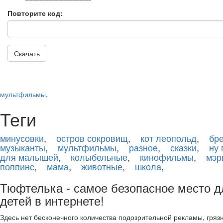
Повторите код:
Скачать
мультфильмы
,
Теги
минусовки
,
остров сокровищ
,
кот леопольд
,
бр
музыканты
,
мультфильмы
,
разное
,
сказки
,
ну 
для малышей
,
колыбельные
,
кинофильмы
,
мэр
поппинс
,
мама
,
животные
,
школа
,
Тюфтелька - самое безопасное место д
детей в интернете!
Здесь нет бесконечного количества подозрительной рекламы, гряз